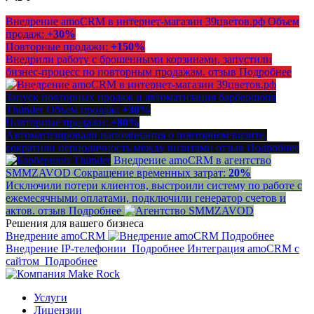
Внедрение amoCRM в интернет-магазин 39цветов.рф
Объем
продаж:
+30%
Повторные продажи:
+150%
Внедрили работу с брошенными корзинами, запустили
бизнес-процесс по повторным продажам.
отзыв
Подробнее
Запуск повторных продаж и автоматизация барбершопа
Thunder
Объем продаж:
+30%
Повторные продажи:
+80%
Автоматизировали напоминания о повторном визите,
сократили периодичность между визитами
отзыв
Подробнее
Внедрение amoCRM в агентство
SMMZAVOD
Сокращение временных затрат:
20%
Исключили потери клиентов, выстроили систему по работе с
ежемесячными оплатами, подключили генератор счетов и
актов.
отзыв
Подробнее
Решения для вашего бизнеса
Внедрение amoCRM
Подробнее
Внедрение IP-телефонии
Подробнее
Интеграция amoCRM с
сайтом
Подробнее
Услуги
Лицензии