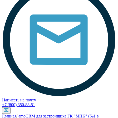
Написать на почту
+7 (800) 350-88-51
Главная
/
amoCRM для застройщика ГК "МПК" (№1 в